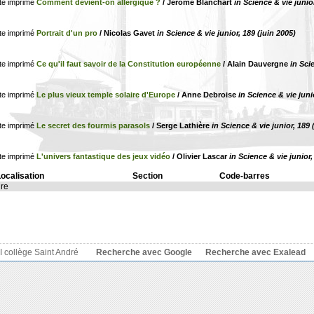
Comment devient-on allergique ?
/ Jérôme Blanchart
in Science & vie junior
Portrait d'un pro
/ Nicolas Gavet
in Science & vie junior, 189 (juin 2005)
Ce qu'il faut savoir de la Constitution européenne
/ Alain Dauvergne
in Sci
Le plus vieux temple solaire d'Europe
/ Anne Debroise
in Science & vie juni
Le secret des fourmis parasols
/ Serge Lathière
in Science & vie junior, 189 
L'univers fantastique des jeux vidéo
/ Olivier Lascar
in Science & vie junior,
ocalisation
Section
Code-barres
re
 collège Saint André
Recherche avec Google
Recherche avec Exalead