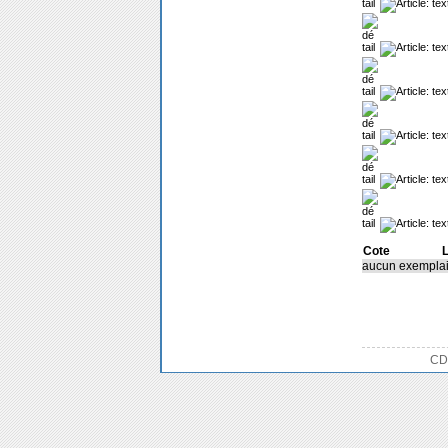
Cote
L
aucun exemplai
CDI