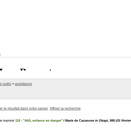
e
 outils
>
assistance
er le résultat dans votre panier
Affiner la recherche
119 : "Allô, enfance en danger"
/ Marie de Cazanove
in Okapi, 995 (01 févrie