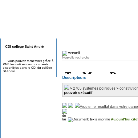
CDI collège Saint André
Accueil
Nouvelle recherche
Vous pouvez rechercher grâce à
PMB les notices des documents
disponibles dans le CDI du collège
St André.
Descripteurs
>
2705 systèmes politiques
>
constitution
pouvoir exécutif
Ajouter le résultat dans votre panie
Aujourd'hui cit