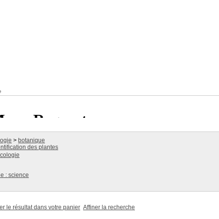
e
logie
>
botanique
ntification des plantes
cologie
e : science
er le résultat dans votre panier
Affiner la recherche