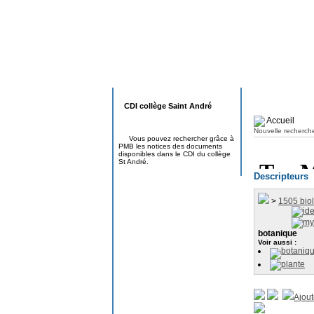
CDI collège Saint André
Accueil
Nouvelle recherch
Vous pouvez rechercher grâce à
PMB les notices des documents
disponibles dans le CDI du collège
St André.
Descripteurs
>
1505 bio
ide
my
botanique
Voir aussi :
botaniqu
plante
Ajout