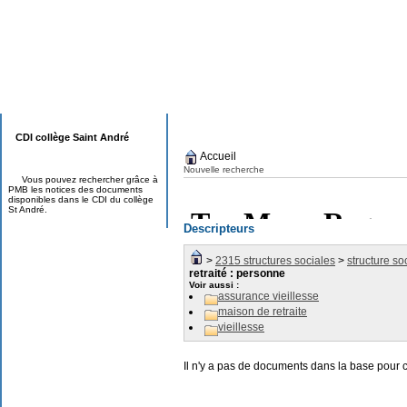
CDI collège Saint André
Accueil
Nouvelle recherche
Vous pouvez rechercher grâce à
PMB les notices des documents
disponibles dans le CDI du collège
St André.
Descripteurs
>
2315 structures sociales
>
structure so
retraité : personne
Voir aussi :
assurance vieillesse
maison de retraite
vieillesse
Il n'y a pas de documents dans la base pour 