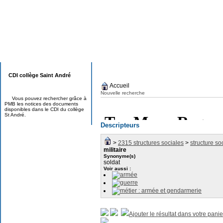
CDI collège Saint André
Accueil
Nouvelle recherche
Vous pouvez rechercher grâce à
PMB les notices des documents
disponibles dans le CDI du collège
St André.
Descripteurs
>
2315 structures sociales
>
structure so
militaire
Synonyme(s)
soldat
Voir aussi :
armée
guerre
métier : armée et gendarmerie
Ajouter le résultat dans votre panie