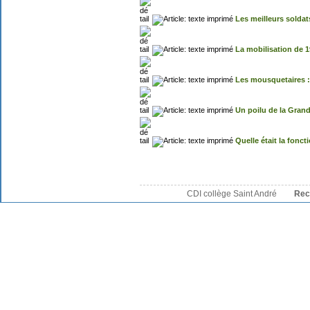
Les meilleurs solda
La mobilisation de 
Les mousquetaires :
Un poilu de la Gran
Quelle était la fonc
CDI collège Saint André
Rec