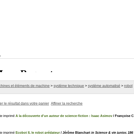
e
hines et éléments de machine
>
système technique
>
système automatisé
>
robot
er le résultat dans votre panier
Affiner la recherche
A la découverte d'un auteur de science-fiction : Isaac Asimov
/ Françoise 
Ecobot II, le robot prédateur
/ Jérôme Blanchart
in Science & vie junior, 186