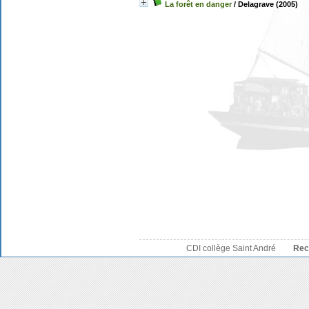
La forêt en danger
/ Delagrave (2005)
CDI collège Saint André
Rec