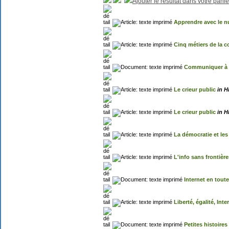
Ajouter le résultat dans votre panie
Apprendre avec le 
Cinq métiers de la 
Communiquer à l
Le crieur public
in H
Le crieur public
in H
La démocratie et le
L'info sans frontière
Internet en toute
Liberté, égalité, Inte
Petites histoire