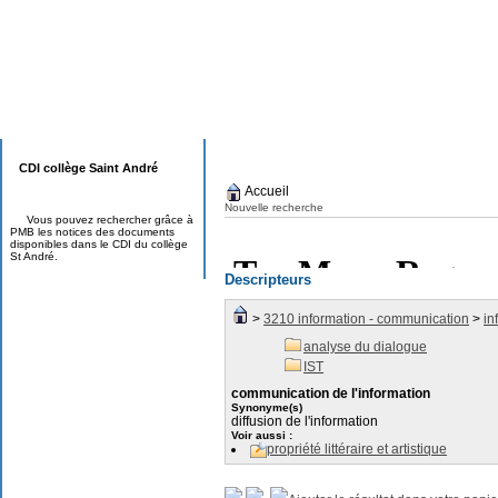
CDI collège Saint André
Accueil
Nouvelle recherche
Vous pouvez rechercher grâce à
PMB les notices des documents
disponibles dans le CDI du collège
St André.
Descripteurs
>
3210 information - communication
>
in
analyse du dialogue
IST
communication de l'information
Synonyme(s)
diffusion de l'information
Voir aussi :
propriété littéraire et artistique