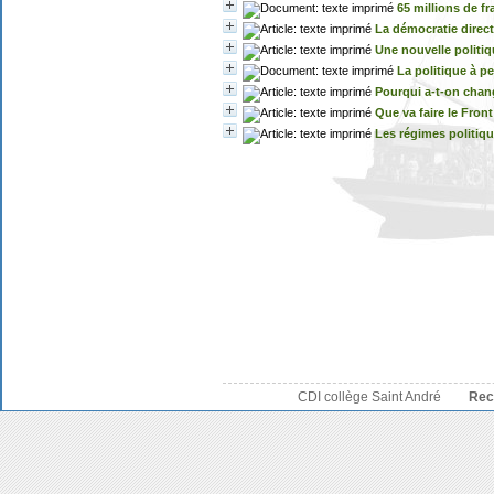
65 millions de fra
La démocratie direc
Une nouvelle politi
La politique à pe
Pourqui a-t-on chan
Que va faire le Fron
Les régimes politiq
CDI collège Saint André
Rec