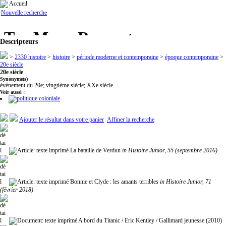
Accueil
Nouvelle recherche
Descripteurs
>
2330 histoire
>
histoire
>
période moderne et contemporaine
>
époque contemporaine
>
20e siècle
20e siècle
Synonyme(s)
événement du 20e; vingtième siècle; XXe siècle
Voir aussi :
politique coloniale
Ajouter le résultat dans votre panier
Affiner la recherche
La bataille de Verdun
in Histoire Junior, 55 (septembre 2016)
Bonnie et Clyde : les amants terribles
in Histoire Junior, 71
(février 2018)
A bord du Titanic
/ Eric Kentley / Gallimard jeunesse (2010)