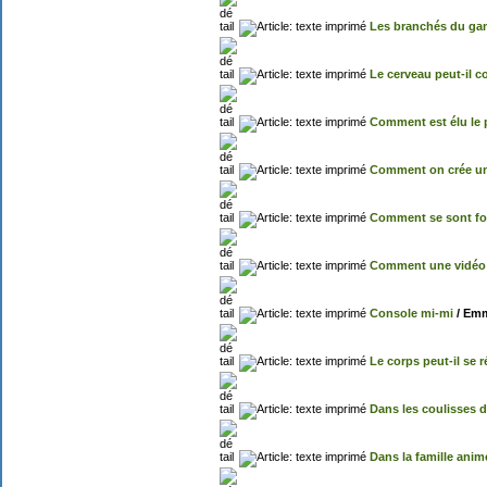
Les branchés du ga
Le cerveau peut-il 
Comment est élu le 
Comment on crée un
Comment se sont for
Comment une vidéo 
Console mi-mi
/ Em
Le corps peut-il se r
Dans les coulisses d
Dans la famille anim